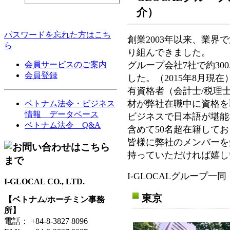
介）
パスワードを忘れた方はこち
創業2003年以来、業界
ら
り組んできました。
グループ会社7社で約30
会員サービスのご案内
会員登録
した。（2015年8月現在
有資格者（会計士/税理士
材が弊社在職中に資格を
ベトナム法令・ビジネス
情報 データベース
ビジネスで日本語が堪能
ベトナム法令 Q&A
含めて50名超在籍して
皆様に弊社のメンバーを
持っていただければ嬉し
I-GLOCALグループ一同
I-GLOCAL CO., LTD.
東京
【ベトナム/ホーチミン事務
所】
電話： +84-8-3827 8096