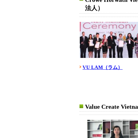
法人）
VU LAM（ラム）
Value Create Vietn