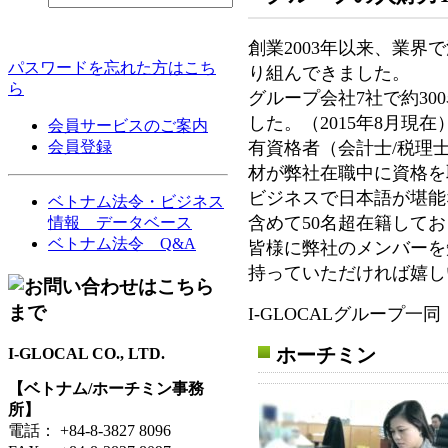
創業2003年以来、業界
パスワードを忘れた方はこち
り組んできました。
ら
グループ会社7社で約30
した。（2015年8月現在
会員サービスのご案内
有資格者（会計士/税理士
会員登録
材が弊社在職中に資格を
ビジネスで日本語が堪能
ベトナム法令・ビジネス
含めて50名超在籍して
情報 データベース
ベトナム法令 Q&A
皆様に弊社のメンバーを
持っていただければ嬉し
I-GLOCALグループ一同
ホーチミン
I-GLOCAL CO., LTD.
【ベトナム/ホーチミン事務
所】
電話： +84-8-3827 8096