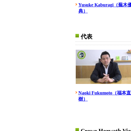
Yusuke Kaburagi（蕪木
典）
代表
Naoki Fukumoto（福本直
樹）
Crowe Horwath Vi