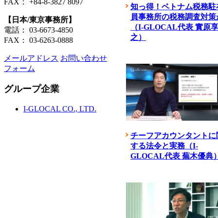
FAX： +84-8-3827 8097
知っ得！ベトナム税務駐
員事務所の税務調査対策
【日本/東京事務所】
（I-GLOCAL代表 實原
電話： 03-6673-4850
之）
FAX： 03-6263-0888
メールアドレス
お問い合わせ
フォーム
グループ企業
I-GLOCAL CO., LTD.
チーフアカウンタントに
する法令と実務（I-
GLOCAL代表 蕪木優典