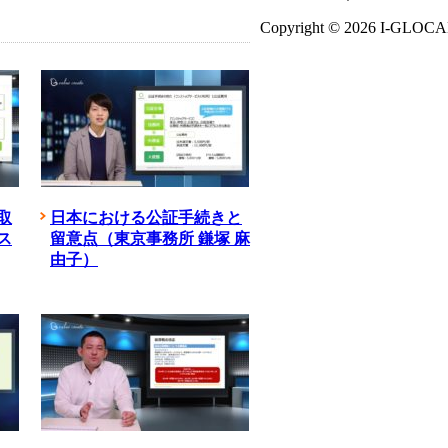
Copyright ©
2026 I-GLOCAL 
取
日本における公証手続きと
ス
留意点（東京事務所 鎌塚 麻
由子）