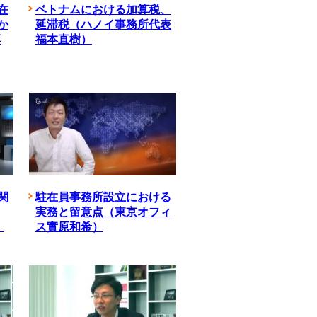
在
ベトナムにおける加算税、
か
延滞税（ハノイ事務所代表
享
福本直樹）
関
駐在員事務所設⽴における
実務と留意点（東京オフィ
）
ス實原和希）