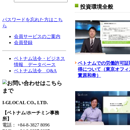
投資環境全般
パスワードを忘れた方はこち
ら
会員サービスのご案内
会員登録
ベトナム法令・ビジネス
ベトナムでの労働許可証
情報 データベース
得について（東京オフィ
ベトナム法令 Q&A
實原和希）
I-GLOCAL CO., LTD.
【ベトナム/ホーチミン事務
所】
電話： +84-8-3827 8096